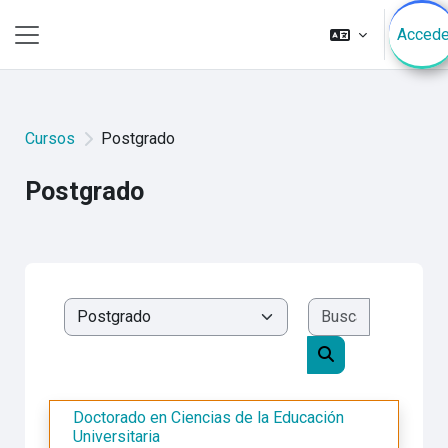
Saltar al contenido principal
Accede
Pánel lateral
Cursos
Postgrado
Postgrado
Buscar cur
Categorías
Buscar cursos
Doctorado en Ciencias de la Educación
Universitaria