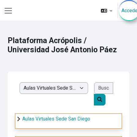
Saltar al contenido principal
Accede
Pánel lateral
Plataforma Acrópolis /
Universidad José Antonio Páez
Buscar cur
Categorías
Buscar cursos
Aulas Virtuales Sede San Diego