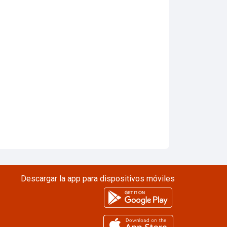
Descargar la app para dispositivos móviles