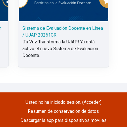
n
Sistema de Evaluación Docente en Línea
/ UJAP 20261CR
¡Tu Voz Transforma la UJAP! Ya está
activo el nuevo Sistema de Evaluación
Docente.
Usted no ha iniciado sesión. (
Acceder
)
Resumen de conservación de datos
Descargar la app para dispositivos móviles