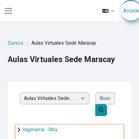
Saltar al contenido principal
Accede
Pánel lateral
Cursos
Aulas Virtuales Sede Maracay
Aulas Virtuales Sede Maracay
Buscar cur
Categorías
Buscar cursos
Ingeniería - Mcy