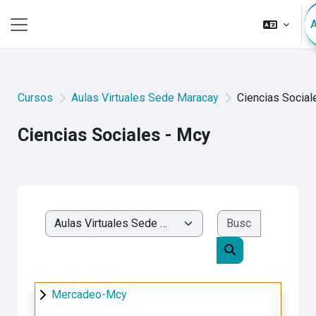
Saltar al contenido principal
Pánel lateral
Cursos
Aulas Virtuales Sede Maracay
Ciencias Social
Ciencias Sociales - Mcy
Buscar cur
Categorías
Buscar cursos
Mercadeo-Mcy