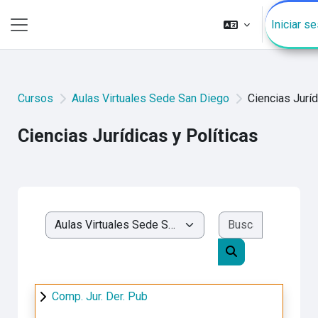
Saltar al contenido principal
Iniciar se
Pánel lateral
Cursos
Aulas Virtuales Sede San Diego
Ciencias Juríd
Ciencias Jurídicas y Políticas
Buscar cur
Categorías
Buscar cursos
Comp. Jur. Der. Pub