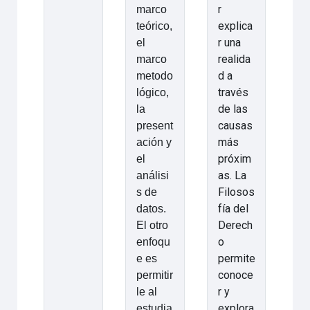
r
marco
explica
teórico,
r una
el
realida
marco
d a
metodo
través
lógico,
de las
la
causas
present
más
ación y
próxim
el
as. La
análisi
Filosos
s de
fía del
datos.
Derech
El otro
o
enfoqu
permite
e es
conoce
permitir
r y
le al
explora
estudia