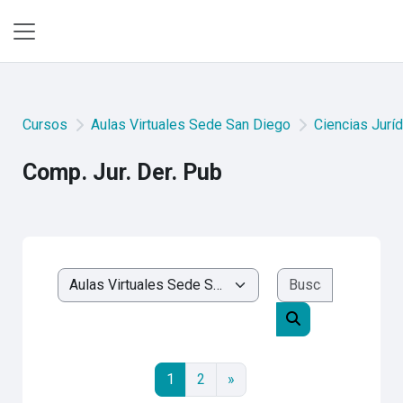
Saltar al contenido principal
Pánel lateral
Cursos
Aulas Virtuales Sede San Diego
Ciencias Juríd
Comp. Jur. Der. Pub
Buscar cur
Categorías
Buscar cursos
Página 1
Página 2
Página siguiente
1
2
»