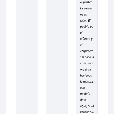
el pueblo.
La patria
es un
taller. El
pueblo es
el
alfarero y
el
carpintero
: él hace la
constituci
ón, él va
haciendo
la múcura
a la
medida
de su
agua, él va
llenándola