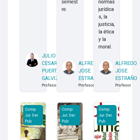
normas
semest
.
jurídica
re
s, la
justicia,
la ética
y la
moral.
JULIO
CESAR
ALFREDO
ALFREDO
PUERTA
JOSE
JOSE
GALVIZ
ESTRAÑO
ESTRAÑO
Profesor
Profesor
Profesor
20262CR - FCJP - Comp.Jur.Der.Pub - Lógica Jurídic
20262CR - FCJP - Comp. Jur. Der. P
20262CR - FCJP - C
Comp.
Comp.
Comp.
Jur. Der.
Jur. Der.
Jur. Der.
Pub
Pub
Pub