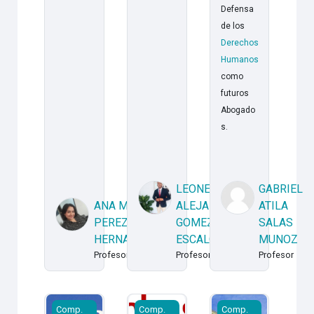
Defensa
de los
Derechos
Humanos
como
futuros
Abogado
s.
LEONEL
GABRIEL
ANA MARIA
ALEJANDRO
ATILA
PEREZ
GOMEZ
SALAS
HERNANDEZ
ESCALONA
MUNOZ
Profesor
Profesor
Profesor
20262CR - FCJP - Comp. Jur. Der. Pub - Derecho Proc
20262CR - FCJP - Comp. Jur. Der. 
20262CR - FCJP - Co
Comp.
Comp.
Comp.