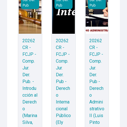
Pub
Pub
Pub
20262
20262
20262
CR -
CR -
CR -
FCJP -
FCJP -
FCJP -
Comp.
Comp.
Comp.
Jur.
Jur.
Jur.
Der.
Der.
Der.
Pub. -
Pub -
Pub -
Introdu
Derech
Derech
cción al
o
o
Derech
Interna
Admini
o
cional
strativo
(Marina
Público
II (Luis
Silva,
(Ely
Pinto