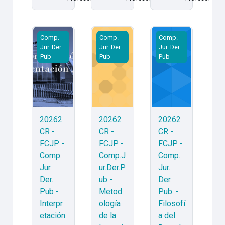
20262CR - FCJP - Comp. Jur. Der. Pub - Interpretació
20262CR - FCJP - Comp.Jur.Der.Pub -
20262CR - FCJP - Co
Comp.
Comp.
Comp.
Jur. Der.
Jur. Der.
Jur. Der.
Pub
Pub
Pub
20262
20262
20262
CR -
CR -
CR -
FCJP -
FCJP -
FCJP -
Comp.
Comp.J
Comp.
Jur.
ur.Der.P
Jur.
Der.
ub -
Der.
Pub -
Metod
Pub. -
Interpr
ología
Filosofí
etación
de la
a del