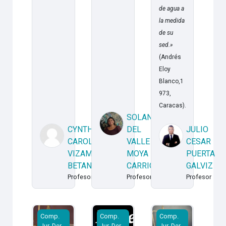
de agua a
la medida
de su
sed.»
(Andrés
Eloy
Blanco,1
973,
Caracas).
SOLANGE
CYNTHIA
DEL
JULIO
CAROLINA
VALLE
CESAR
VIZAMORA
MOYA
PUERTA
BETANCOURT
CARRION
GALVIZ
Profesor
Profesor
Profesor
20262CR - FCJP - Comp. Jur. Der. Pub. - Introducción
20262CR - FCJP - Comp. Jur. Der. Pu
20262CR - FCJP - Co
Comp.
Comp.
Comp.
Jur. Der.
Jur. Der.
Jur. Der.