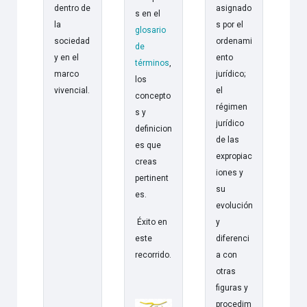
dentro de
asignado
s en el
la
s por el
glosario
sociedad
ordenami
de
y en el
ento
términos
,
marco
jurídico;
los
vivencial.
el
concepto
régimen
s y
jurídico
definicion
de las
es que
expropiac
creas
iones y
pertinent
su
es.
evolución
Éxito en
y
este
diferenci
recorrido.
a con
otras
figuras y
procedim