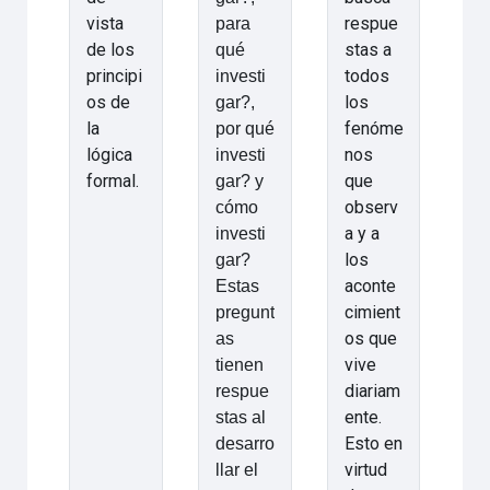
vista
respue
para
de los
stas a
qué
principi
todos
investi
os de
los
gar?,
la
fenóme
por qué
lógica
nos
investi
formal.
que
gar? y
observ
cómo
a y a
investi
los
gar?
aconte
Estas
cimient
pregunt
os que
as
vive
tienen
diariam
respue
ente.
stas al
Esto en
desarro
virtud
llar el