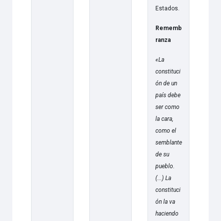
Estados.
Rememb
ranza
«La
constituci
ón de un
país debe
ser como
la cara,
como el
semblante
de su
pueblo.
(...) La
constituci
ón la va
haciendo