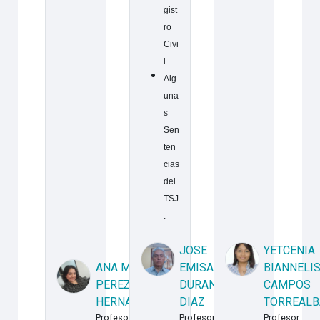
gist
ro
Civi
l.
Alg
una
s
Sen
ten
cias
del
TSJ
.
JOSE
YETCENIA
ANA MARIA
EMISAEL
BIANNELI
PEREZ
DURAN
CAMPOS
HERNANDEZ
DIAZ
TORREALB
Profesor
Profesor
Profesor