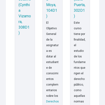
(Cynthi
Moya,
Puerta,
a
104D1
302D1
Vizamo
)
)
ra,
El
Este
308D1
Objetivo
curso
)
General
tiene por
de la
finalidad,
asignatur
el
a es
estudio
dotar al
de los
estudiant
fundame
e de
ntos que
conocimi
rigen el
entos
derecho
complem
público,
entarios
como
sobre los
aquellas
Derechos
normas