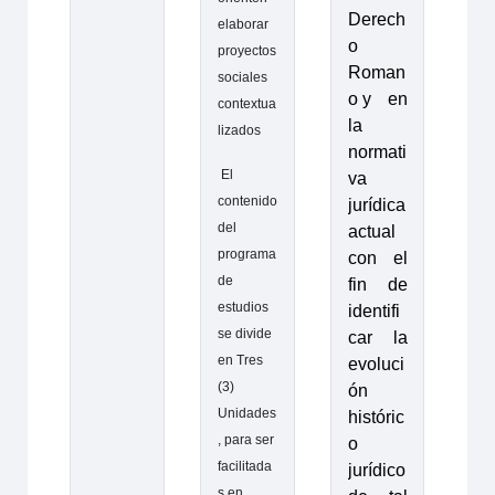
Derech
elaborar
o
proyectos
Roman
sociales
o y
en
contextua
la
lizados
normati
El
va
contenido
jurídica
del
actual
programa
con el
de
fin de
estudios
identifi
se divide
car la
en Tres
evoluci
(3)
ón
Unidades
históric
, para ser
o
facilitada
jurídico
s en