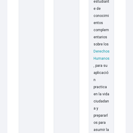
estudiant
e de
conocimi
entos
complem
entarios
sobre los
Derechos
Humanos
, para su
aplicació
n
practica
en la vida
ciudadan
a y
prepararl
os para
asumir la