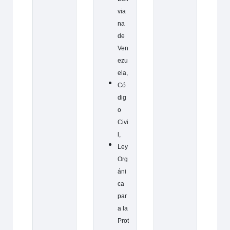
via
na
de
Ven
ezu
ela,
Có
dig
o
Civi
l,
Ley
Org
áni
ca
par
a la
Prot