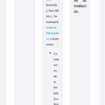
de tal
Noventa
instituci
y Seis (96
ón.
Hrs.). Se
manejará
material
bibliográfi
co
y leyes
como:
Co
nstit
uci
ón
de
la
Re
púb
lica
Boli