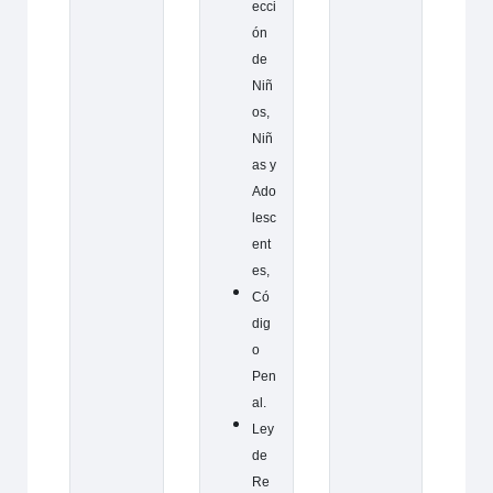
ecci
ón
de
Niñ
os,
Niñ
as y
Ado
lesc
ent
es,
Có
dig
o
Pen
al.
Ley
de
Re