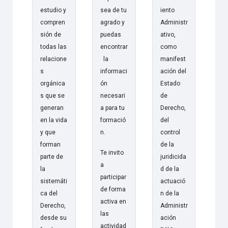
estudio y
sea de tu
iento
compren
agrado y
Administr
sión de
puedas
ativo,
todas las
encontrar
como
relacione
la
manifest
s
informaci
ación del
orgánica
ón
Estado
s que se
necesari
de
generan
a para tu
Derecho,
en la vida
formació
del
y que
n.
control
forman
de la
Te invito
parte de
juridicida
a
la
d de la
participar
sistemáti
actuació
de forma
ca del
n de la
activa en
Derecho,
Administr
las
desde su
ación
actividad