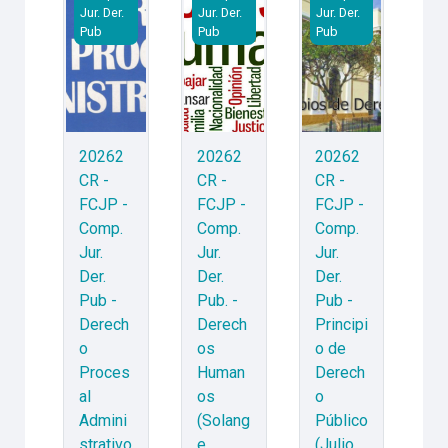
Jur. Der.
Jur. Der.
Jur. Der.
Pub
Pub
Pub
20262
20262
20262
CR -
CR -
CR -
FCJP -
FCJP -
FCJP -
Comp.
Comp.
Comp.
Jur.
Jur.
Jur.
Der.
Der.
Der.
Pub -
Pub. -
Pub -
Derech
Derech
Principi
o
os
o de
Proces
Human
Derech
al
os
o
Admini
(Solang
Público
strativo
e
(Julio