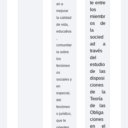
te entre
an a
los
mejorar
miembr
la calidad
os de
de vida,
la
educativa
socied
,
ad a
comunitar
través
ia sobre
del
los
estudio
fenómen
de las
os
disposi
sociales y
ciones
en
de la
especial,
Teoría
del
de las
fenómen
Obliga
o jurídico,
ciones
que le
en el
orienten