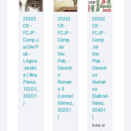
20262
20262
20262
CR -
CR -
CR -
FCJP -
FCJP -
FCJP -
Comp.J
Comp.
Comp.
ur.Der.P
Jur.
Jur.
ub -
Der.
Der.
Lógica
Pub. -
Pub. -
Jurídic
Derech
Derech
a ( Ana
o
os
Pérez,
Roman
Human
102D1,
o II
os
302D1
(Leonel
(Gabriel
)
Gómez,
Salas,
302D1
304D1
)
)
Dotar al