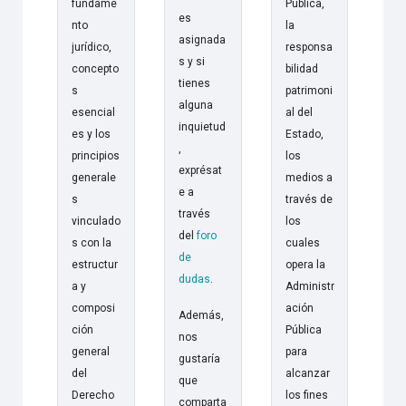
fundame
Pública,
es
nto
la
asignada
jurídico,
responsa
s y si
concepto
bilidad
tienes
s
patrimoni
alguna
esencial
al del
inquietud
es y los
Estado,
,
principios
los
exprésat
generale
medios a
e a
s
través de
través
vinculado
los
del
foro
s con la
cuales
de
estructur
opera la
dudas
.
a y
Administr
composi
ación
Además,
ción
Pública
nos
general
para
gustaría
del
alcanzar
que
Derecho
los fines
comparta