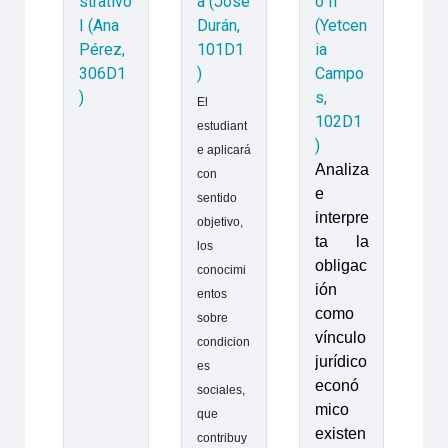
strativo
a (José
o II
I (Ana
Durán,
(Yetcen
Pérez,
101D1
ia
306D1
)
Campo
)
s,
El
102D1
estudiant
)
e aplicará
Analiza
con
e
sentido
interpre
objetivo,
ta la
los
obligac
conocimi
ión
entos
como
sobre
vínculo
condicion
jurídico
es
econó
sociales,
mico
que
existen
contribuy