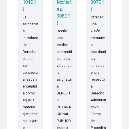
101D1
Montañ
307D1
)
ez,
)
308D1
La
Ofrecer
)
asignatur
una
a
Recibe
visión
Introducc
una
normativ
ión al
cordial
a,
Derecho
bienvenid
doctrinari
puede
a al aula
a y
ser
virtual de
jurisprud
conceptu
la
encial,
alizada y
asignatur
respecto
entendid
a
al
a como
DERECH
Derecho
aquella
O
Administr
materia
INTERNA
ativo
que tiene
CIONAL
Formal,
por objeto
PÚBLICO,
del
el
espero
Procedim