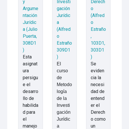
y
Investi
Derech
Argume
gación
o
ntación
Jurídic
(Alfred
Jurídic
a
o
a (Julio
(Alfred
Estraño
Puerta,
o
,
308D1
Estraño
103D1,
)
309D1
303D1
Esta
)
)
asignat
Se
El
ura
eviden
curso
persigu
cia la
de
e el
necesi
Metodo
desarro
dad de
logía
llo de
entend
de la
habilida
er el
Investi
d para
Derech
gación
el
o como
Jurídic
manejo
un
a