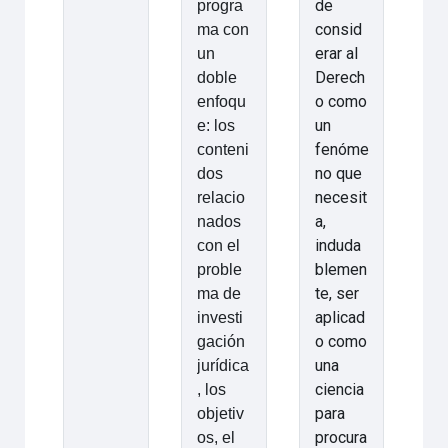
de
progra
consid
ma con
erar al
un
Derech
doble
o como
enfoqu
un
e: los
fenóme
conteni
no que
dos
necesit
relacio
a,
nados
induda
con el
blemen
proble
te, ser
ma de
aplicad
investi
o como
gación
una
jurídica
ciencia
, los
para
objetiv
procura
os, el