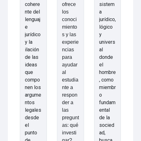
cohere
sistem
ofrece
nte del
a
los
lenguaj
jurídico,
conoci
e
lógico
miento
jurídico
y
s y las
y la
univers
experie
ilación
al
ncias
de las
donde
para
ideas
el
ayudar
que
hombre
al
compo
, como
estudia
nen los
miembr
nte a
argume
o
respon
ntos
fundam
der a
legales
ental
las
desde
de la
pregunt
el
socied
as: qué
punto
ad,
investi
de
busca
gar?,