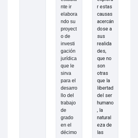
r estas
nte ir
causas
elabora
acercán
ndo su
dose a
proyect
sus
o de
realida
investi
des,
gación
que no
jurídica
son
que le
otras
sirva
que la
para el
libertad
desarro
del ser
llo del
humano
trabajo
, la
de
natural
grado
eza de
en el
las
décimo