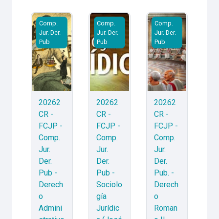
20262CR - FCJP - Comp. Jur. Der. Pub - Derecho Admi
20262CR - FCJP - Comp. Jur. Der. Pu
20262CR - FCJP - C
Comp.
Comp.
Comp.
Jur. Der.
Jur. Der.
Jur. Der.
Pub
Pub
Pub
20262
20262
20262
CR -
CR -
CR -
FCJP -
FCJP -
FCJP -
Comp.
Comp.
Comp.
Jur.
Jur.
Jur.
Der.
Der.
Der.
Pub -
Pub -
Pub. -
Derech
Sociolo
Derech
o
gía
o
Admini
Jurídic
Roman