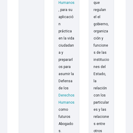
Humanos
que
, para su
regulan
aplicació
el el
n
gobierno,
práctica
organiza
en la vida
ción y
ciudadan
funcione
a y
s de las
prepararl
institucio
os para
nes del
asumir la
Estado,
Defensa
la
de los
relación
Derechos
con los
Humanos
particular
como
es y las
futuros
relacione
Abogado
s entre
s.
otros