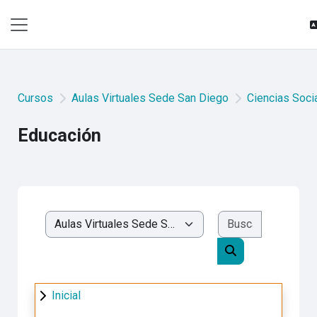
Saltar al contenido principal
Pánel lateral
Cursos
Aulas Virtuales Sede San Diego
Ciencias Soci
Educación
Buscar cur
Categorías
Buscar cursos
Inicial