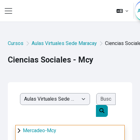
Salta al contenido principal
Panel lateral
Cursos
Aulas Virtuales Sede Maracay
Ciencias Social
Ciencias Sociales - Mcy
Buscar cur
Categorías
Buscar cursos
Mercadeo-Mcy