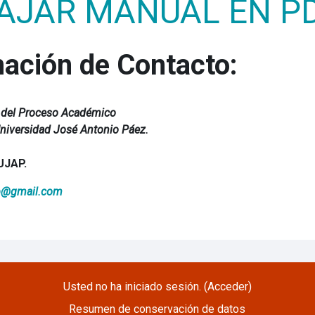
AJAR MANUAL EN P
mación de Contacto:
n del Proceso Académico
Universidad José Antonio Páez.
 UJAP.
ap@gmail.com
Usted no ha iniciado sesión. (
Acceder
)
Resumen de conservación de datos