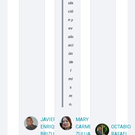
ula
ció
n y
ev
alu
aci
ón
de
l
mi
s
m
o.
JAVIER
MARY
ENRIQUE
CARMEN
OCTABIO
BRIZUELA
ZULUAGA
RAFAEL