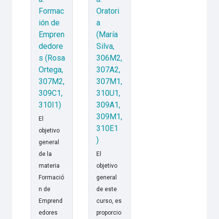
Formac
Oratori
ión de
a
Empren
(María
dedore
Silva,
s (Rosa
306M2,
Ortega,
307A2,
307M2,
307M1,
309C1,
310U1,
310I1)
309A1,
309M1,
El
310E1
objetivo
)
general
de la
El
materia
objetivo
Formació
general
n de
de este
Emprend
curso, es
edores
proporcio