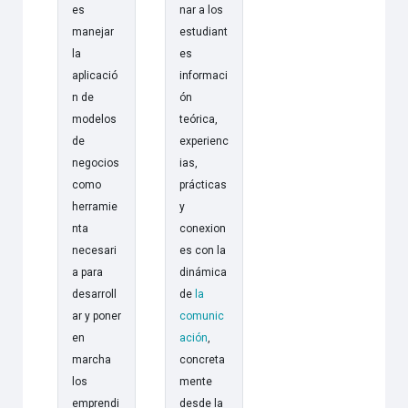
es
nar a los
manejar
estudiant
la
es
aplicació
informaci
n de
ón
modelos
teórica,
de
experienc
negocios
ias,
como
prácticas
herramie
y
nta
conexion
necesari
es con la
a para
dinámica
desarroll
de
la
ar y poner
comunic
en
ación
,
marcha
concreta
los
mente
emprendi
desde la