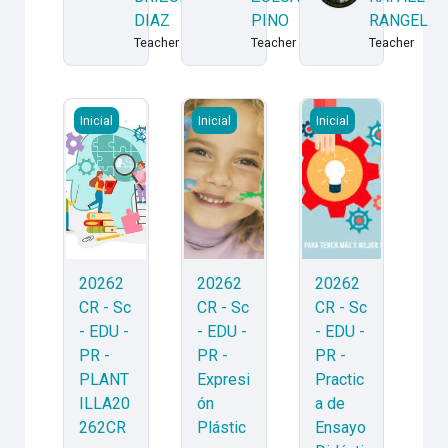
DIAZ
PINO
RANGEL
Teacher
Teacher
Teacher
20262CR - Sc - EDU - PR - PLANTILLA20262CR - Prog
20262CR - Sc - EDU - PR - Expresión 
20262CR - Sc - EDU
Inicial
Inicial
Inicial
20262
20262
20262
CR - Sc
CR - Sc
CR - Sc
- EDU -
- EDU -
- EDU -
PR -
PR -
PR -
PLANT
Expresi
Practic
ILLA20
ón
a de
262CR
Plástic
Ensayo