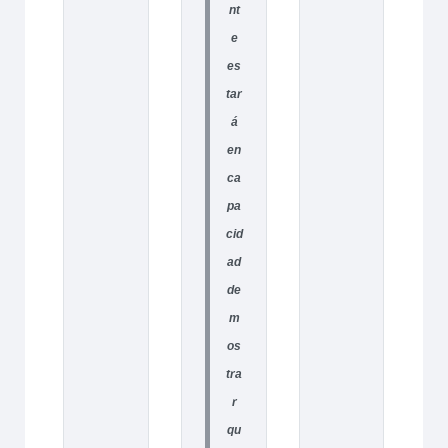
nt
e
es
tar
á
en
ca
pa
cid
ad
de
m
os
tra
r
qu