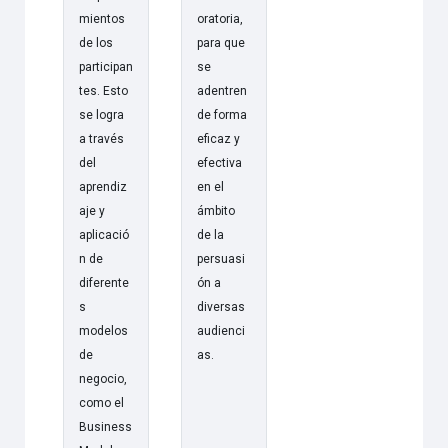
mientos
oratoria,
de los
para que
participan
se
tes. Esto
adentren
se logra
de forma
a través
eficaz y
del
efectiva
aprendiz
en el
aje y
ámbito
aplicació
de la
n de
persuasi
diferente
ón a
s
diversas
modelos
audienci
de
as.
negocio,
como el
Business