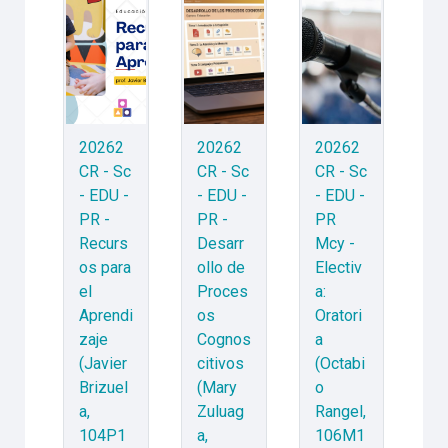
20262
20262
20262
CR - Sc
CR - Sc
CR - Sc
- EDU -
- EDU -
- EDU -
PR -
PR -
PR
Recurs
Desarr
Mcy -
os para
ollo de
Electiv
el
Proces
a:
Aprendi
os
Oratori
zaje
Cognos
a
(Javier
citivos
(Octabi
Brizuel
(Mary
o
a,
Zuluag
Rangel,
104P1
a,
106M1