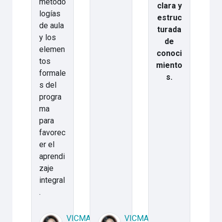
metodo
clara y
logías
estruc
de aula
turada
y los
de
elemen
conoci
tos
miento
formale
s.
s del
progra
ma
para
favorec
er el
aprendi
zaje
integral
.
VICMARLLY
VICMARLLY