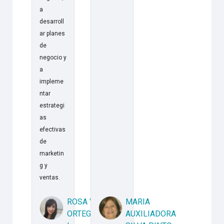
a
desarroll
ar planes
de
negocio y
a
impleme
ntar
estrategi
as
efectivas
de
marketin
g y
ventas.
ROSA V
MARIA
ORTEGA
AUXILIADORA