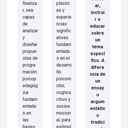
finaliza
plástic
ar,
r, sea
as y
instrui
capaz
experie
r o
de
ncias
educar
analizar
signific
sobre
y
ativas
un
diseñar
fundam
tema
propue
entada
especí
stas de
s en el
fico. A
progra
desarro
difere
mación
llo
ncia de
psicop
psicom
un
edagóg
otor,
ensay
ica
cognos
o
fundam
citivo y
argum
entada
socioe
entativ
s en
mocion
o
las
al, para
tradici
bases
estimul