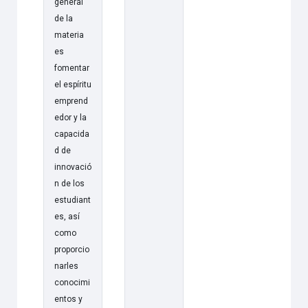
general
de la
materia
es
fomentar
el espíritu
emprend
edor y la
capacida
d de
innovació
n de los
estudiant
es, así
como
proporcio
narles
conocimi
entos y