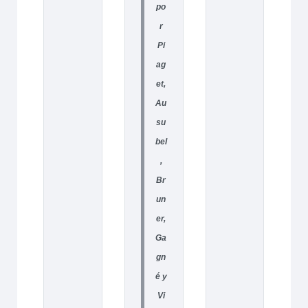
po
r
Pi
ag
et,
Au
su
bel
,
Br
un
er,
Ga
gn
é y
Vi