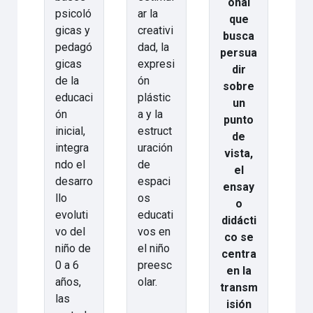
onal
psicoló
ar la
que
gicas y
creativi
busca
pedagó
dad, la
persua
gicas
expresi
dir
de la
ón
sobre
educaci
plástic
un
ón
a y la
punto
inicial,
estruct
de
integra
uración
vista,
ndo el
de
el
desarro
espaci
ensay
llo
os
o
evoluti
educati
didácti
vo del
vos en
co se
niño de
el niño
centra
0 a 6
preesc
en la
años,
olar.
transm
las
isión