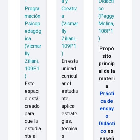
-
a y
Didácti
Progra
Creativ
co
mación
a
(Peggy
Psicop
(Vicmar
Molina,
edagóg
lly
108P1
ica
Ziliani,
)
(Vicmar
109P1
Propó
lly
)
sito
Ziliani,
En esta
princip
109P1
unidad
al de la
)
curricul
materi
Este
ar el
a
espaci
estudia
Prácti
o está
nte
ca de
creado
aplica
ensay
para
estrate
o
que la
gias,
Didácti
estudia
técnica
co
es
nte al
s
enseñ