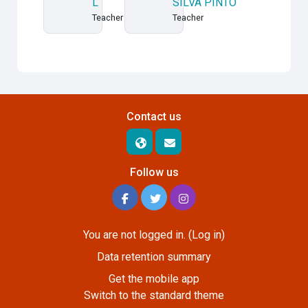
L
SILVA PINTO
Teacher
Teacher
Contact us
Follow us
You are not logged in. (
Log in
)
Data retention summary
Get the mobile app
Switch to the standard theme