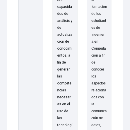
capacida
formación
des de
de los
análisis y
estudiant
de
es de
actualiza
Ingenierí
ción de
a en
conocimi
Computa
entos, a
ción a fin
fin de
de
generar
conocer
las
los
compete
aspectos
ncias
relaciona
necesari
dos con
as en el
la
uso de
comunica
las
ción de
tecnologí
datos,