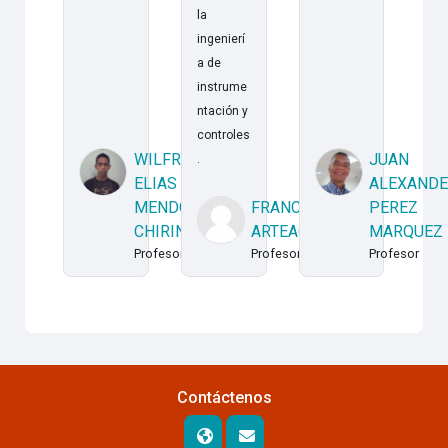
la
ingenierí
a de
instrume
ntación y
controles
WILFREDO
JUAN
.
ELIAS
ALEXAND
MENDOZA
FRANCISCO
PEREZ
CHIRINOS
ARTEAGA
MARQUEZ
Profesor
Profesor
Profesor
Contáctenos