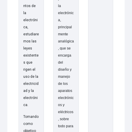
ntos de
la
la
electrónic
electróni
a,
ca,
principal
estudiare
mente
mos las
analógica
leyes
, que se
existente
encarga
s que
del
rigen el
diseño y
uso de la
manejo
electricid
de los
ad y la
aparatos
electróni
electrónic
ca.
os y
eléctricos
Tomando
, sobre
como
todo para
objetivo