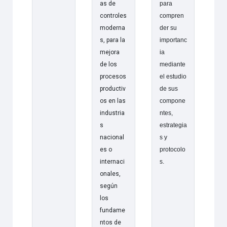
as de
para
controles
compren
moderna
der su
s, para la
importanc
mejora
ia
de los
mediante
procesos
el estudio
productiv
de sus
os en las
compone
industria
ntes,
s
estrategia
nacional
s y
es o
protocolo
internaci
s.
onales,
según
los
fundame
ntos de