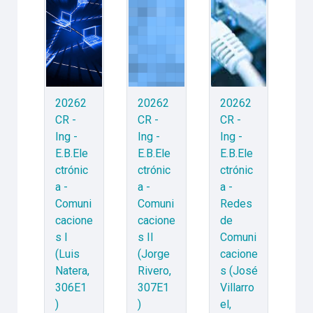
20262
20262
20262
CR -
CR -
CR -
Ing -
Ing -
Ing -
E.B.Ele
E.B.Ele
E.B.Ele
ctrónic
ctrónic
ctrónic
a -
a -
a -
Comuni
Comuni
Redes
cacione
cacione
de
s I
s II
Comuni
(Luis
(Jorge
cacione
Natera,
Rivero,
s (José
306E1
307E1
Villarro
)
)
el,