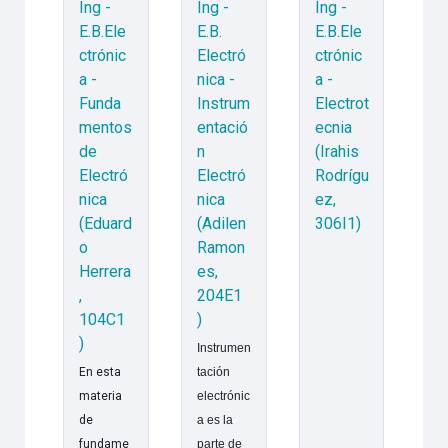
Ing -
Ing -
Ing -
E.B.Ele
E.B.
E.B.Ele
ctrónic
Electró
ctrónic
a -
nica -
a -
Funda
Instrum
Electrot
mentos
entació
ecnia
de
n
(Irahis
Electró
Electró
Rodrígu
nica
nica
ez,
(Eduard
(Adilen
306I1)
o
Ramon
Herrera
es,
,
204E1
104C1
)
)
Instrumen
En esta
tación
materia
electrónic
de
a es la
fundame
parte de