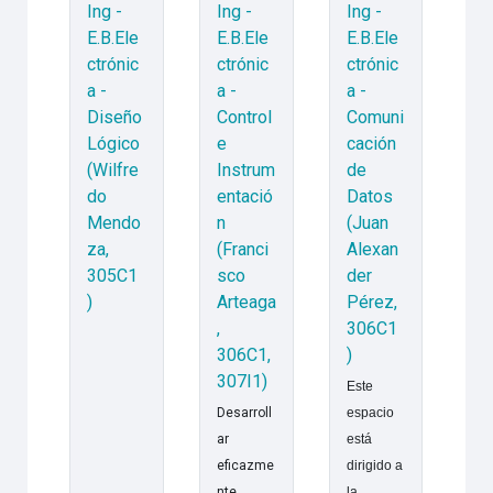
Ing -
Ing -
Ing -
E.B.Ele
E.B.Ele
E.B.Ele
ctrónic
ctrónic
ctrónic
a -
a -
a -
Diseño
Control
Comuni
Lógico
e
cación
(Wilfre
Instrum
de
do
entació
Datos
Mendo
n
(Juan
za,
(Franci
Alexan
305C1
sco
der
)
Arteaga
Pérez,
,
306C1
306C1,
)
307I1)
Este
Desarroll
espacio
ar
está
eficazme
dirigido a
nte
la