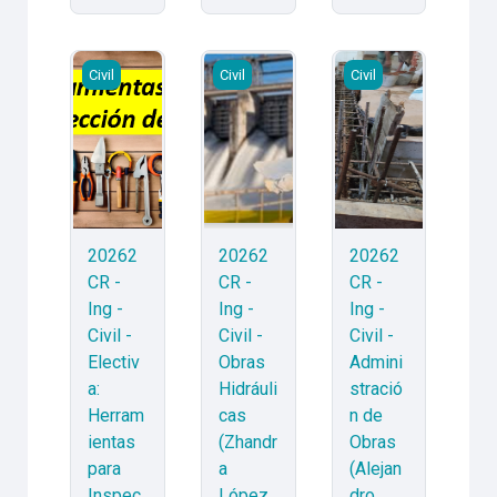
20262CR - Ing - Civil - Electiva: Herramientas para 
20262CR - Ing - Civil - Obras Hidráu
20262CR - Ing - Civ
Civil
Civil
Civil
20262
20262
20262
CR -
CR -
CR -
Ing -
Ing -
Ing -
Civil -
Civil -
Civil -
Electiv
Obras
Admini
a:
Hidráuli
stració
Herram
cas
n de
ientas
(Zhandr
Obras
para
a
(Alejan
Inspec
López,
dro