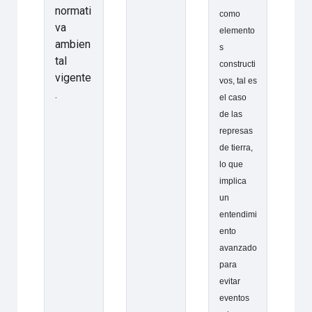
normati
como
va
elemento
ambien
s
tal
constructi
vigente
vos, tal es
.
el caso
de las
represas
de tierra,
lo que
implica
un
entendimi
ento
avanzado
para
evitar
eventos