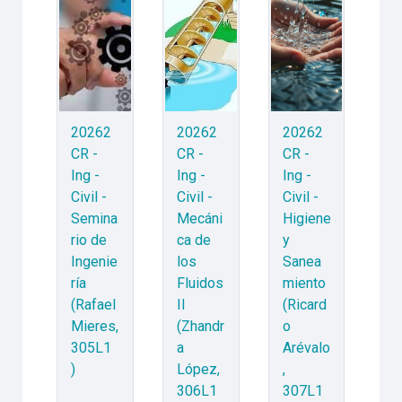
20262
20262
20262
CR -
CR -
CR -
Ing -
Ing -
Ing -
Civil -
Civil -
Civil -
Semina
Mecáni
Higiene
rio de
ca de
y
Ingenie
los
Sanea
ría
Fluidos
miento
(Rafael
II
(Ricard
Mieres,
(Zhandr
o
305L1
a
Arévalo
)
López,
,
306L1
307L1