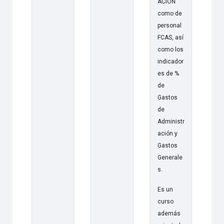
ACIÓN
como de
personal
FCAS, así
como los
indicador
es de %
de
Gastos
de
Administr
ación y
Gastos
Generale
s.
Es un
curso
además