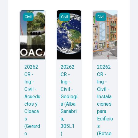
20262CR - Ing - Civil - Acueductos y Cloacas (Gerard
20262CR - Ing - Civil - Geología (Al
20262CR - Ing - Civi
Civil
Civil
Civil
20262
20262
20262
CR -
CR -
CR -
Ing -
Ing -
Ing -
Civil -
Civil -
Civil -
Acuedu
Geologí
Instala
ctos y
a (Alba
ciones
Cloaca
Sanabri
para
s
a,
Edificio
(Gerard
305L1
s
o
)
(Rotse