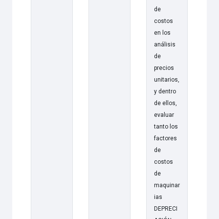
de
costos
en los
análisis
de
precios
unitarios,
y dentro
de ellos,
evaluar
tanto los
factores
de
costos
de
maquinar
ias
DEPRECI