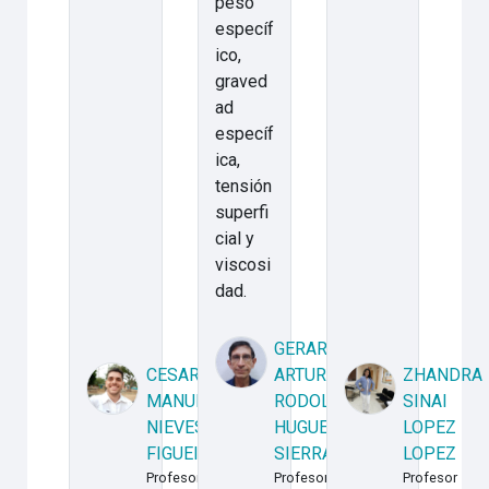
peso
específ
ico,
graved
ad
específ
ica,
tensión
superfi
cial y
viscosi
dad.
GERARDO
CESAR
ARTURO
ZHANDRA
MANUEL
RODOLFO
SINAI
NIEVES
HUGUET
LOPEZ
FIGUEIRA
SIERRA
LOPEZ
Profesor
Profesor
Profesor