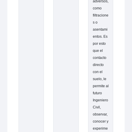
adversos,
como
filtracione
s o
asentami
entos. Es
por esto
que el
contacto
directo
con el
suelo, le
permite al
futuro
Ingeniero
Civil,
observar,
conocer y
experime