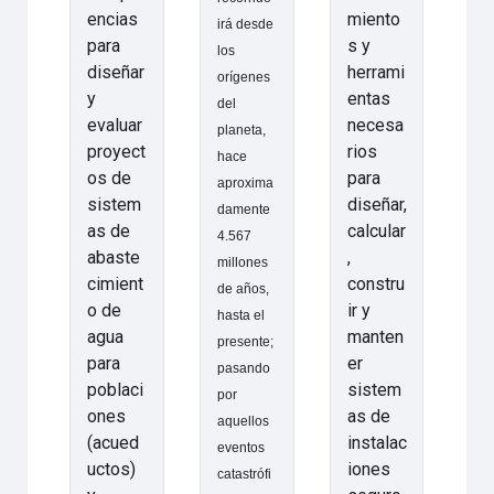
encias
miento
irá desde
para
s y
los
diseñar
herrami
orígenes
y
entas
del
evaluar
necesa
planeta,
proyect
rios
hace
os de
para
aproxima
sistem
diseñar,
damente
as de
calcular
4.567
abaste
,
millones
cimient
constru
de años,
o de
ir y
hasta el
agua
manten
presente;
para
er
pasando
poblaci
sistem
por
ones
as de
aquellos
(acued
instalac
eventos
uctos)
iones
catastrófi