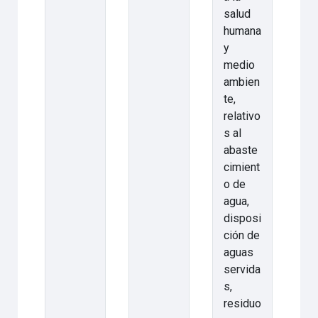
salud
humana
y
medio
ambien
te,
relativo
s al
abaste
cimient
o de
agua,
disposi
ción de
aguas
servida
s,
residuo