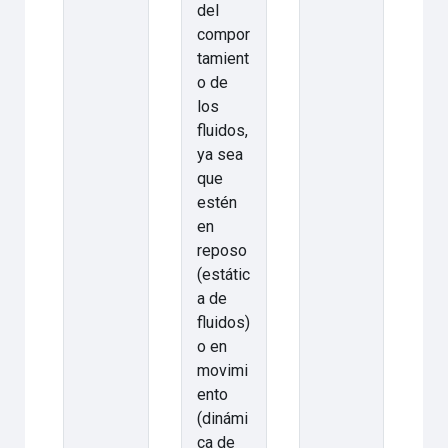
del
compor
tamient
o de
los
fluidos,
ya sea
que
estén
en
reposo
(estátic
a de
fluidos)
o en
movimi
ento
(dinámi
ca de