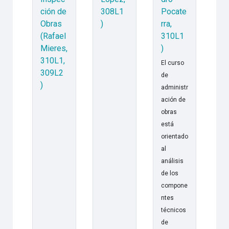
ción de
308L1
Pocate
Obras
)
rra,
(Rafael
310L1
Mieres,
)
310L1,
El curso
309L2
de
)
administr
ación de
obras
está
orientado
al
análisis
de los
compone
ntes
técnicos
de