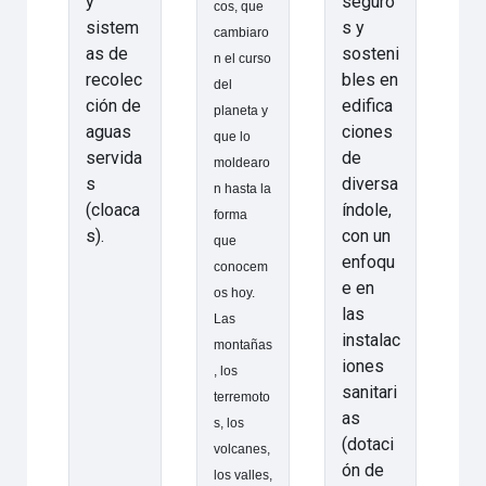
y
seguro
cos, que
sistem
s y
cambiaro
as de
sosteni
n el curso
recolec
bles en
del
ción de
edifica
planeta y
aguas
ciones
que lo
servida
de
moldearo
s
diversa
n hasta la
(cloaca
índole,
forma
s).
con un
que
enfoqu
conocem
e en
os hoy.
las
Las
instalac
montañas
iones
, los
sanitari
terremoto
as
s, los
(dotaci
volcanes,
ón de
los valles,