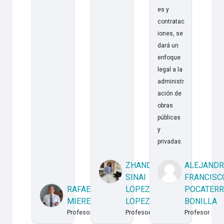
es y
contratac
iones, se
dará un
enfoque
legal a la
administr
ación de
obras
públicas
y
privadas.
ZHANDRA
ALEJAND
SINAI
FRANCISC
RAFAEL
LOPEZ
POCATER
MIERES
LOPEZ
BONILLA
Profesor
Profesor
Profesor