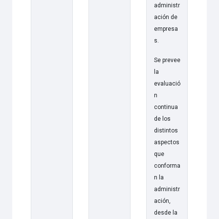
administr
ación de
empresa
s.
Se prevee
la
evaluació
n
continua
de los
distintos
aspectos
que
conforma
n la
administr
ación,
desde la