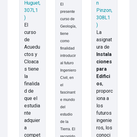
Huguet,
n
El
307L1
Pinzon,
presente
)
308L1
curso de
El
)
Geología,
curso
La
tiene
de
asignat
como
Acuedu
ura de
finalidad
ctos y
Instala
introducir
Cloaca
ciones
al futuro
s tiene
para
Ingeniero
la
Edifici
Civil, en
finalida
os
,
el
d de
proporc
fascinant
que el
iona a
e mundo
estudia
los
del
nte
futuros
estudio
adquier
ingenie
de la
a
ros, los
Tierra. El
compet
conoci
recorrido