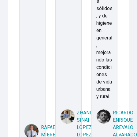
s
sólidos
, y de
higiene
en
general
,
mejora
ndo las
condici
ones
de vida
urbana
y rural.
ZHANDRA
RICARDO
SINAI
ENRIQUE
RAFAEL
LOPEZ
AREVALO
MIERES
LOPEZ
ALVARADO