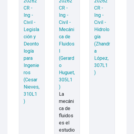
20262
20262
20262
CR -
CR -
CR -
Ing -
Ing -
Ing -
Civil -
Civil -
Civil -
Legisla
Mecáni
Hidrolo
ción y
ca de
gía
Deonto
Fluidos
(Zhandr
logía
I
a
para
(Gerard
López,
Ingenie
o
307L1
ros
Huguet,
)
(Cesar
305L1
Nieves,
)
310L1
La
)
mecáni
ca de
fluidos
es el
estudio