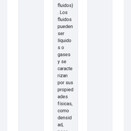
fluidos)
. Los
fluidos
pueden
ser
líquido
s o
gases
y se
caracte
rizan
por sus
propied
ades
físicas,
como
densid
ad,