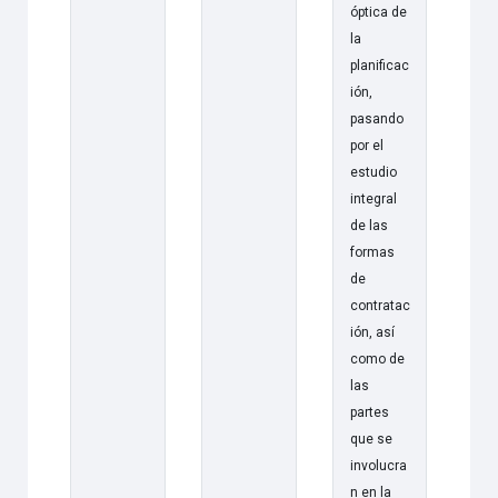
óptica de
la
planificac
ión,
pasando
por el
estudio
integral
de las
formas
de
contratac
ión, así
como de
las
partes
que se
involucra
n en la