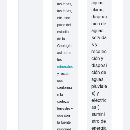
aguas
las fosas,
claras,
las fallas,
disposi
etc., son
ción de
parte del
aguas
estudio
servida
de la
s y
Geología,
recolec
así como
ción y
los
disposi
minerales
ción de
y rocas
aguas
que
pluviale
conforma
s) y
n la
eléctric
corteza
as (
terrestre y
sumini
que son
stro de
la fuente
energía
principal