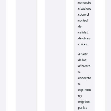
concepto
s básicos
sobre el
control
de
calidad
de obras
civiles.
A partir
de los
diferente
s
concepto
s
expuesto
s y
exigidos
por las