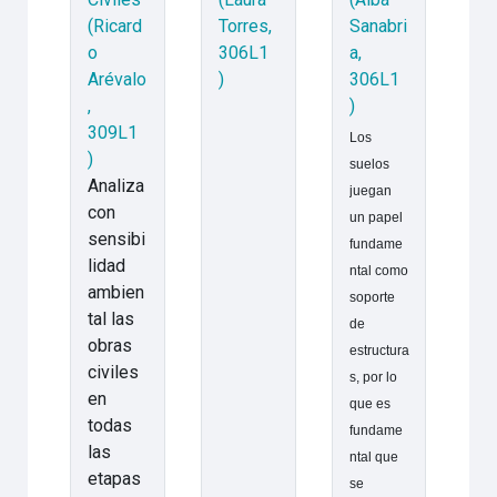
(Ricard
Torres,
Sanabri
o
306L1
a,
Arévalo
)
306L1
,
)
309L1
Los
)
suelos
Analiza
juegan
con
un papel
sensibi
fundame
lidad
ntal como
ambien
soporte
tal las
de
obras
estructura
civiles
s, por lo
en
que es
todas
fundame
las
ntal que
etapas
se