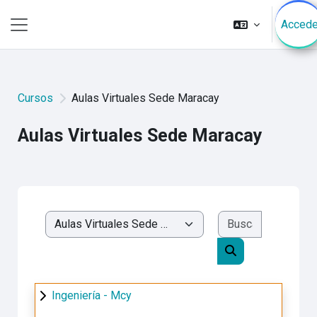
Salta al contenido principal
Accede
Panel lateral
Cursos
Aulas Virtuales Sede Maracay
Aulas Virtuales Sede Maracay
Buscar cur
Categorías
Buscar cursos
Ingeniería - Mcy