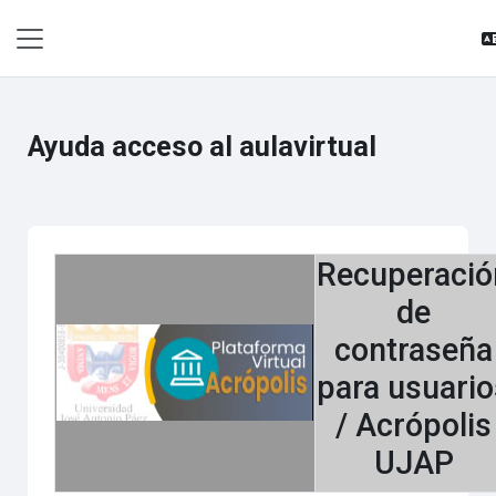
Saltar al contenido principal
Pánel lateral
Ayuda acceso al aulavirtual
Recuperació
de
contraseña
para usuario
/ Acrópolis
UJAP