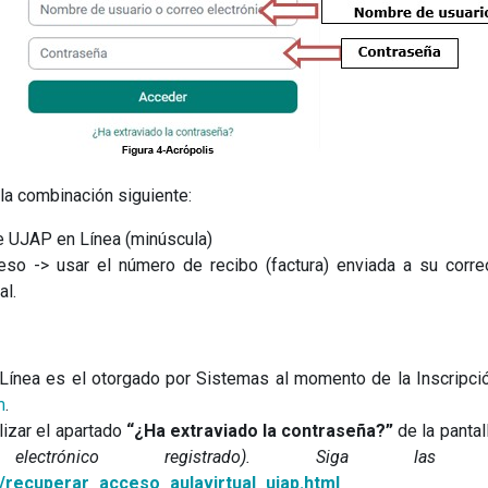
 la combinación siguiente:
e UJAP en Línea (minúscula)
reso -> usar el número de recibo (factura) enviada a su corr
al.
Línea es el otorgado por Sistemas al momento de la Inscripció
m
.
lizar el apartado
“¿Ha extraviado la contraseña?”
de la pantal
ctrónico registrado). Siga las in
tic/recuperar_acceso_aulavirtual_ujap.html