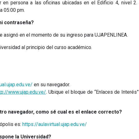
 en persona a las oficinas ubicadas en el Edificio 4, nivel 2.
a 05:00 pm.
mi contraseña?
le asignó en el momento de su ingreso para UJAPENLINEA.
niversidad al principio del curso académico.
tual.ujap.edu.ve/
en su navegador.
tp://www.ujap.edu.ve/
. Ubique el bloque de “Enlaces de Interés”
tro navegador, como sé cual es el enlace correcto?
rópolis es:
https://aulavirtual.ujap.edu.ve/
ispone la Universidad?