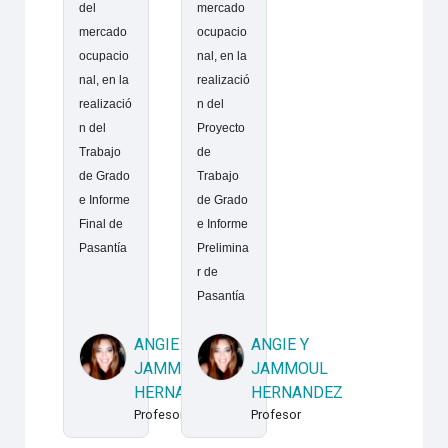
del
mercado
mercado
ocupacio
ocupacio
nal, en la
nal, en la
realizació
realizació
n del
n del
Proyecto
Trabajo
de
de Grado
Trabajo
e Informe
de Grado
Final de
e Informe
Pasantía
Prelimina
r de
Pasantía
ANGIE Y
ANGIE Y
JAMMOUL
JAMMOUL
HERNANDEZ
HERNANDEZ
Profesor
Profesor