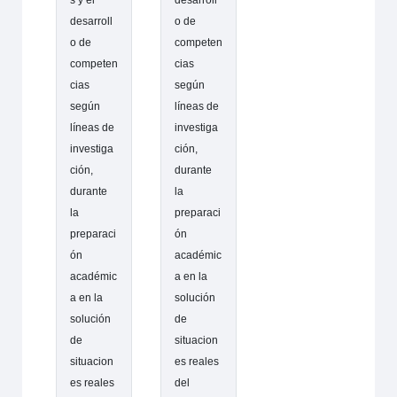
s y el
desarroll
desarroll
o de
o de
competen
competen
cias
cias
según
según
líneas de
líneas de
investiga
investiga
ción,
ción,
durante
durante
la
la
preparaci
preparaci
ón
ón
académic
académic
a en la
a en la
solución
solución
de
de
situacion
situacion
es reales
es reales
del