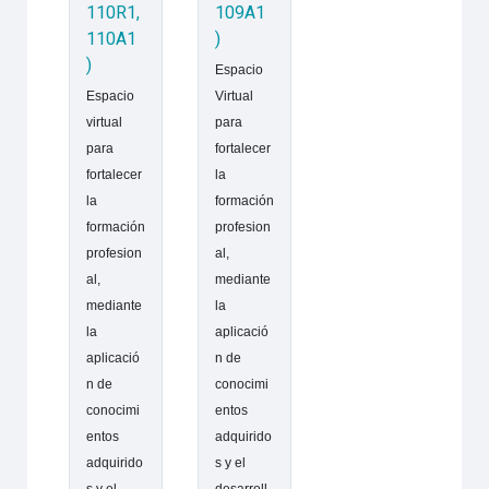
110R1,
109A1
110A1
)
)
Espacio
Espacio
Virtual
virtual
para
para
fortalecer
fortalecer
la
la
formación
formación
profesion
profesion
al,
al,
mediante
mediante
la
la
aplicació
aplicació
n de
n de
conocimi
conocimi
entos
entos
adquirido
adquirido
s y el