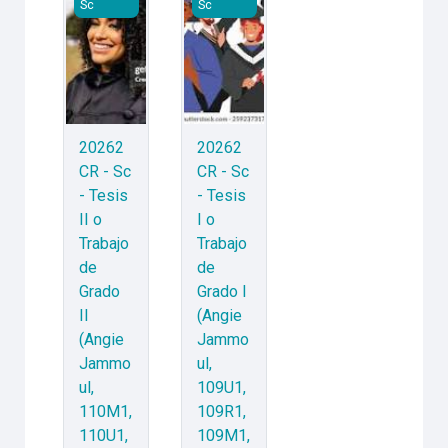
Sc
Sc
20262
20262
CR - Sc
CR - Sc
- Tesis
- Tesis
II o
I o
Trabajo
Trabajo
de
de
Grado
Grado I
II
(Angie
(Angie
Jammo
Jammo
ul,
ul,
109U1,
110M1,
109R1,
110U1,
109M1,